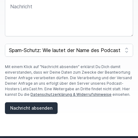
NACHRICHT
I
F
SPAM CAPTCHA
Y
O
U
A
Mit einem Klick auf "Nachricht absenden" erklärst Du Dich damit
R
einverstanden, dass wir Deine Daten zum Zwecke der Beantwortung
E
Deiner Anfrage verarbeiten dürfen. Die Verarbeitung und der Versand
A
Deiner Anfrage an uns erfolgt über den Server unseres Podcast-
H
Hosters LetsCast.fm. Eine Weitergabe an Dritte findet nicht statt. Hier
U
kannst Du die
Datenschutzerklärung & Widerrufshinweise
einsehen.
M
A
Nachricht absenden
N
,
I
G
N